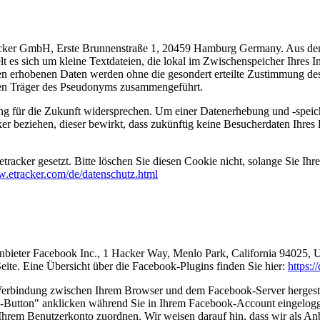
etracker GmbH, Erste Brunnenstraße 1, 20459 Hamburg Germany. Aus de
es sich um kleine Textdateien, die lokal im Zwischenspeicher Ihres I
en erhobenen Daten werden ohne die gesondert erteilte Zustimmung des 
den Träger des Pseudonyms zusammengeführt.
g für die Zukunft widersprechen. Um einer Datenerhebung und -speich
r beziehen, dieser bewirkt, dass zukünftig keine Besucherdaten Ihres 
cker gesetzt. Bitte löschen Sie diesen Cookie nicht, solange Sie Ihr
w.etracker.com/de/datenschutz.html
nbieter Facebook Inc., 1 Hacker Way, Menlo Park, California 94025, 
ite. Eine Übersicht über die Facebook-Plugins finden Sie hier:
https:
Verbindung zwischen Ihrem Browser und dem Facebook-Server hergestell
Button" anklicken während Sie in Ihrem Facebook-Account eingeloggt 
hrem Benutzerkonto zuordnen. Wir weisen darauf hin, dass wir als Anbi